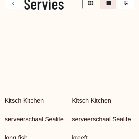
Servies
ac
Kitsch Kitchen
Kitsch Kitchen
serveerschaal Sealife
serveerschaal Sealife
long fish
kreeft