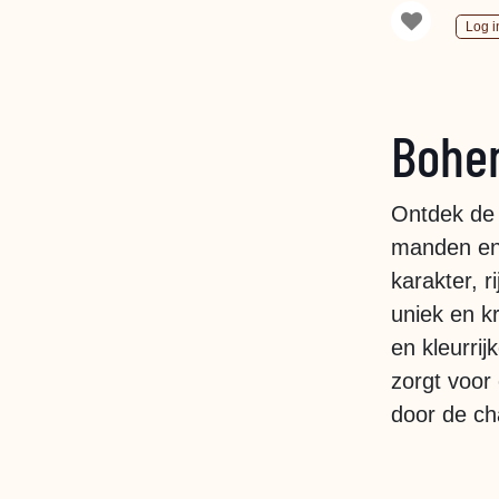
Log i
Bohem
Ontdek de 
manden en 
karakter, r
uniek en kr
en kleurri
zorgt voor 
door de ch