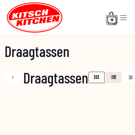
Overslaan naar inhoud
Draagtassen
Draagtassen