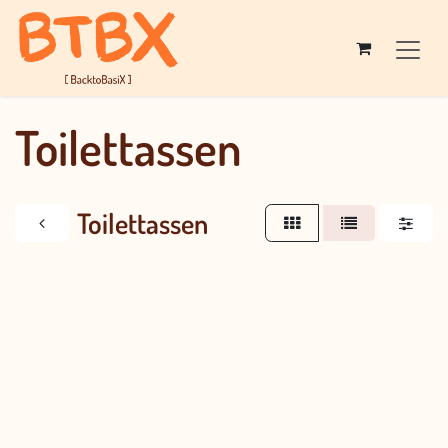
Overslaan naar inhoud
Toilettassen
Toilettassen