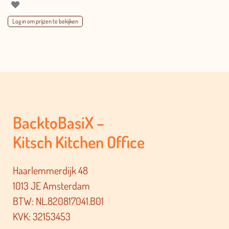
Log in om prijzen te bekijken
BacktoBasiX –
Kitsch Kitchen Office
Haarlemmerdijk 48
1013 JE Amsterdam
BTW: NL.820817041.B01
KVK: 32153453