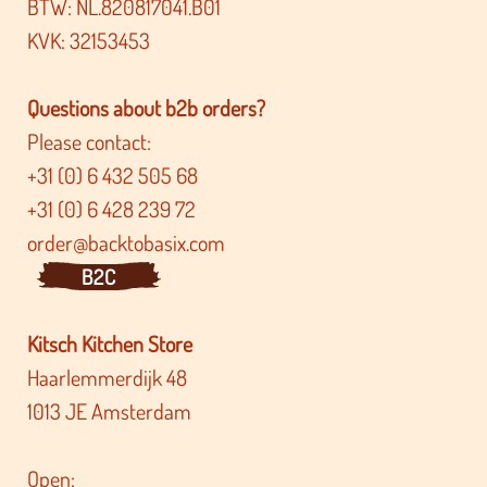
BTW: NL.820817041.B01
KVK: 32153453
Questions about b2b orders?
Please contact:
+31 (0) 6 432 505 68
+31 (0) 6 428 239 72
order@backtobasix.com
B2C
Kitsch Kitchen Store
Haarlemmerdijk 48
1013 JE Amsterdam
Open: