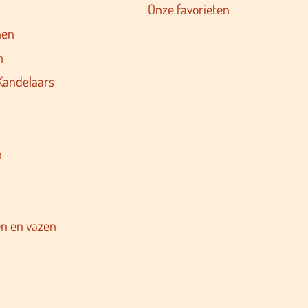
Onze favorieten
nen
n
Kandelaars
n
n en vazen