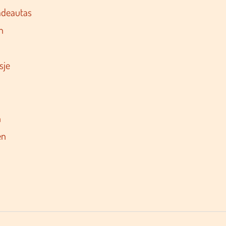
adeautas
n
sje
s
n
en