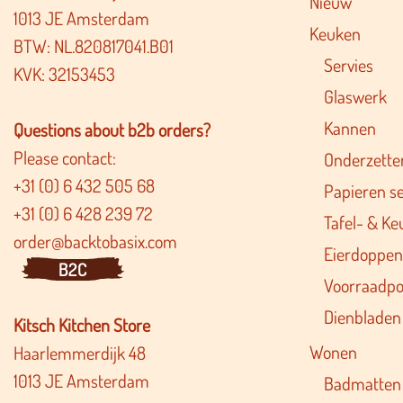
Nieuw
1013 JE Amsterdam
Keuken
BTW: NL.820817041.B01
Servies
KVK: 32153453
Glaswerk
Kannen
Questions about b2b orders?
Please contact:
Onderzette
+31 (0) 6 432 505 68
Papieren s
+31 (0) 6 428 239 72
Tafel- & Ke
order@backtobasix.com
Eierdoppen
B2C
Voorraadpo
Dienbladen
Kitsch Kitchen Store
Wonen
Haarlemmerdijk 48
1013 JE Amsterdam
Badmatten