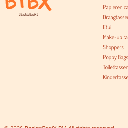
Papieren c
Draagtasse
Etui
Make-up ta
Shoppers
Poppy Bag
Toilettasse
Kindertass