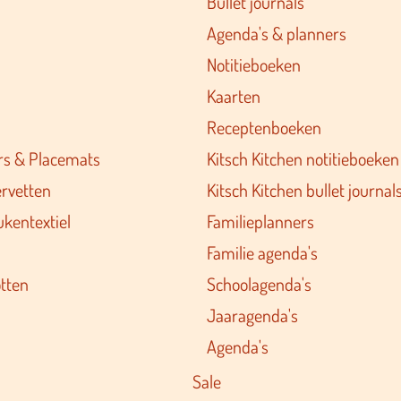
Bullet journals
Agenda's & planners
Notitieboeken
Kaarten
Receptenboeken
rs & Placemats
Kitsch Kitchen notitieboeken
ervetten
Kitsch Kitchen bullet journal
ukentextiel
Familieplanners
Familie agenda's
tten
Schoolagenda's
Jaaragenda's
Agenda's
Sale