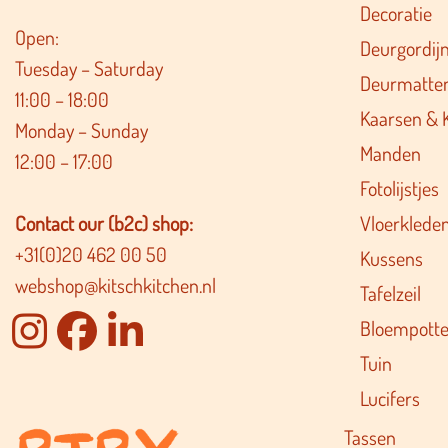
Decoratie
Open:
Deurgordij
Tuesday – Saturday
Deurmatte
11:00 – 18:00
Kaarsen & 
Monday – Sunday
Manden
12:00 – 17:00
Fotolijstjes
Contact our (b2c) shop:
Vloerklede
+31(0)20 462 00 50
Kussens
webshop@kitschkitchen.nl
Tafelzeil
Bloempotte
Tuin
Lucifers
Tassen