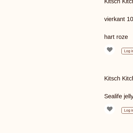
Kitsch Kitch
vierkant 1
hart roze
Log i
Kitsch Kitc
Sealife jell
Log i