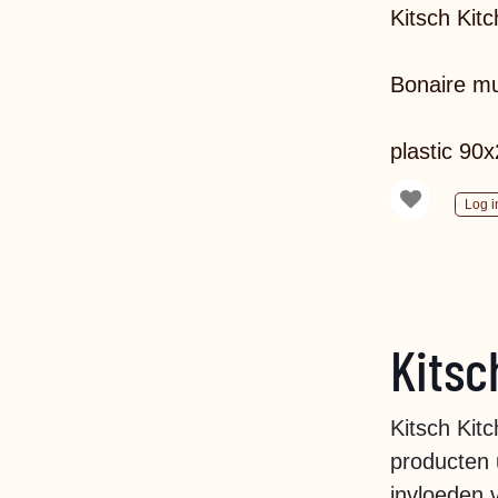
Kitsch Kit
Bonaire mul
plastic 90
Log i
Kitsc
Kitsch Kit
producten u
invloeden 