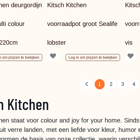
chen deurgordijn
Kitsch Kitchen
Kitsc
ti colour
voorraadpot groot Sealife
voorr
x220cm
lobster
vis
n om prijzen te bekijken
Log in om prijzen te bekijken
1
2
3
4
h Kitchen
chen staat voor colour and joy for your home. Sinds
it verre landen, met een liefde voor kleur, humor 
vormen de basis van onze collectie, waarin verschi