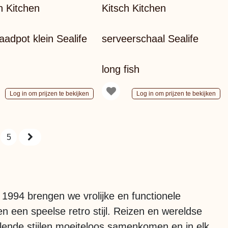
h Kitchen
Kitsch Kitchen
aadpot klein Sealife
serveerschaal Sealife
long fish
Log in om prijzen te bekijken
Log in om prijzen te bekijken
5
 1994 brengen we vrolijke en functionele
en een speelse retro stijl. Reizen en wereldse
llende stijlen moeiteloos samenkomen en in elk