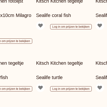
en fotolijst
Kitsch Kitchen tegeltje
Kitsc
0x10cm Milagro
Sealife coral fish
Sealif
Log in om prijzen te bekijken
n om prijzen te bekijken
hen tegeltje
Kitsch Kitchen tegeltje
Kitsc
yfish
Sealife turtle
Seali
n om prijzen te bekijken
Log in om prijzen te bekijken