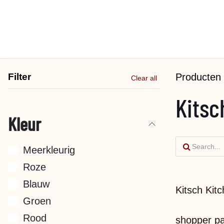
Overslaan naar inhoud
Filter
Producten
Clear all
Kitsc
Kleur
Meerkleurig
Roze
Blauw
Kitsch Kitc
Groen
Rood
shopper p