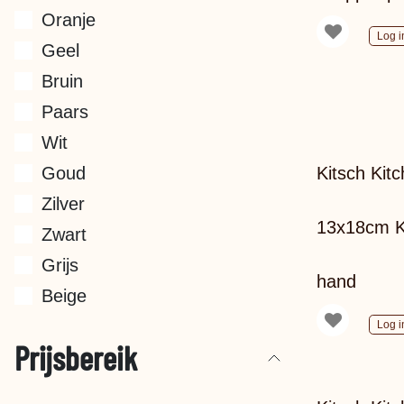
Oranje
Log i
Geel
Bruin
Paars
Wit
Goud
Kitsch Kitch
Zilver
13x18cm K
Zwart
Grijs
hand
Beige
Log i
Prijsbereik